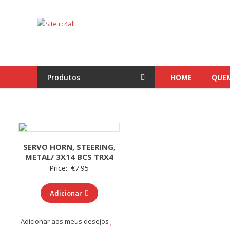
Skip
to
Site
content
rc4all
Traxxas,
Absima,
Produtos
HOME
QUE
Carson
entre
outras
marcas
SERVO HORN, STEERING,
METAL/ 3X14 BCS TRX4
Price:
€
7.95
Adicionar
Adicionar aos meus desejos