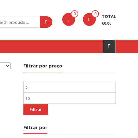
0
0
TOTAL
rch
€0.00
Filtrar por preço
Preço
mínimo
Preço
máximo
Filtrar
Filtrar por