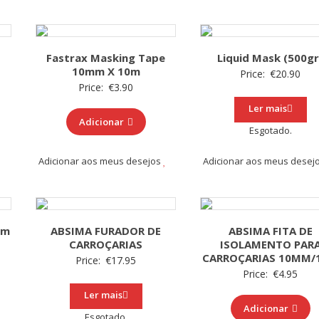
Fastrax Masking Tape
Liquid Mask (500gr
10mm X 10m
Price:
€
20.90
Price:
€
3.90
Ler mais
Adicionar
Esgotado.
Adicionar aos meus desejos
Adicionar aos meus desej
0m
ABSIMA FURADOR DE
ABSIMA FITA DE
CARROÇARIAS
ISOLAMENTO PAR
CARROÇARIAS 10MM/
Price:
€
17.95
Price:
€
4.95
Ler mais
Adicionar
Esgotado.