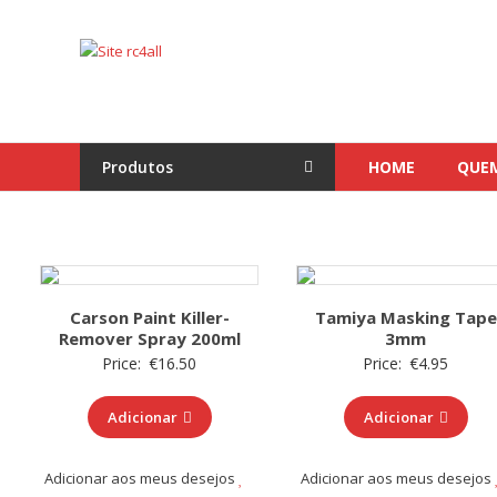
Skip
to
Site
content
rc4all
Traxxas,
Absima,
Produtos
HOME
QUE
Carson
entre
outras
marcas
Carson Paint Killer-
Tamiya Masking Tape
Remover Spray 200ml
3mm
Price:
€
16.50
Price:
€
4.95
Adicionar
Adicionar
Adicionar aos meus desejos
Adicionar aos meus desejos