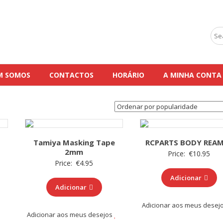
Sea
for:
M SOMOS
CONTACTOS
HORÁRIO
A MINHA CONTA
Tamiya Masking Tape
RCPARTS BODY REA
2mm
Price:
€
10.95
Price:
€
4.95
Adicionar
Adicionar
Adicionar aos meus desej
Adicionar aos meus desejos