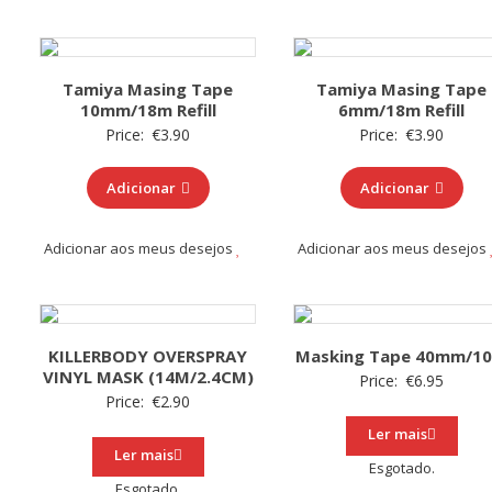
Tamiya Masing Tape
Tamiya Masing Tape
10mm/18m Refill
6mm/18m Refill
Price:
€
3.90
Price:
€
3.90
Adicionar
Adicionar
Adicionar aos meus desejos
Adicionar aos meus desejos
KILLERBODY OVERSPRAY
Masking Tape 40mm/1
VINYL MASK (14M/2.4CM)
Price:
€
6.95
Price:
€
2.90
Ler mais
Ler mais
Esgotado.
Esgotado.