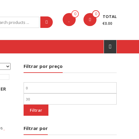
0
0
TOTAL
rch
€0.00
Filtrar por preço
Preço
MER
mínimo
Preço
máximo
Filtrar
Filtrar por
os