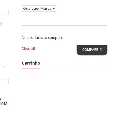
)
No products to compare
Clear all
COMPARE
Carrinho
os
A
10M