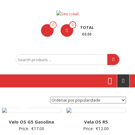
Skip
to
content
Site
0
0
TOTAL
rc4all
€0.00
Traxxas,
Absima,
Search
Carson
for:
entre
outras
marcas
Produtos
Velo OS G5 Gasolina
Vela OS R5
Price:
€
17.00
Price:
€
12.00