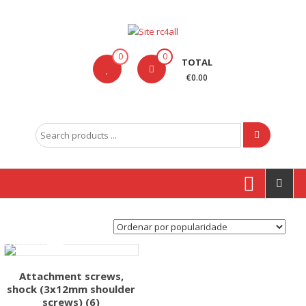
Skip
to
content
Site
0
0
TOTAL
rc4all
€0.00
Traxxas,
Absima,
Search
Carson
for:
entre
outras
marcas
Produtos
Attachment screws,
shock (3x12mm shoulder
screws) (6)