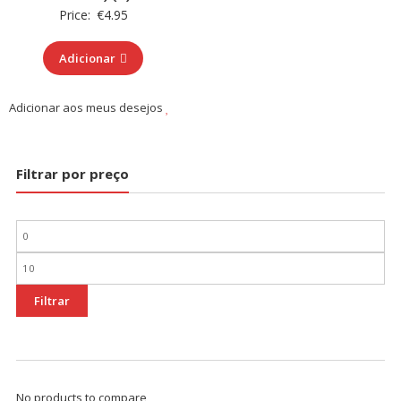
Price:
€
4.95
Adicionar
Adicionar aos meus desejos
Filtrar por preço
Preço
mínimo
Preço
máximo
Filtrar
No products to compare