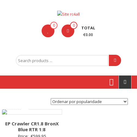
Skip
to
content
Site
0
0
TOTAL
rc4all
€0.00
Traxxas,
Absima,
Search
Carson
for:
entre
outras
marcas
Produtos
EP Crawler CR1.8 BronX
Blue RTR 1:8
Price:
€
599.95