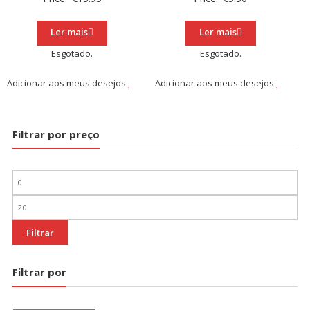
Ler mais
Ler mais
Esgotado.
Esgotado.
Adicionar aos meus desejos
Adicionar aos meus desejos
Filtrar por preço
Preço
mínimo
Preço
máximo
Filtrar
Filtrar por