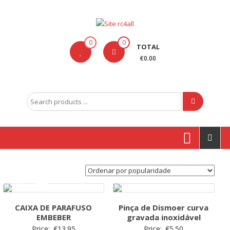
Skip
to
content
Site
0
0
TOTAL
rc4all
€0.00
Traxxas,
Absima,
Search
Carson
for:
entre
outras
marcas
Produtos
CAIXA DE PARAFUSO
Pinça de Dismoer curva
EMBEBER
gravada inoxidável
Price:
€
13.95
Price:
€
5.50