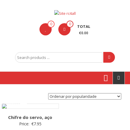
Skip
to
content
Site
0
0
TOTAL
rc4all
€0.00
Traxxas,
Absima,
Search
Carson
for:
entre
outras
marcas
Produtos
Chifre do servo, aço
Price:
€
7.95