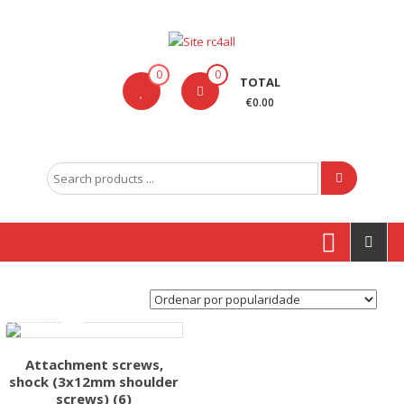
Skip
to
content
Site
0
0
TOTAL
rc4all
€0.00
Traxxas,
Absima,
Search
Carson
for:
entre
outras
marcas
Produtos
Attachment screws,
shock (3x12mm shoulder
screws) (6)