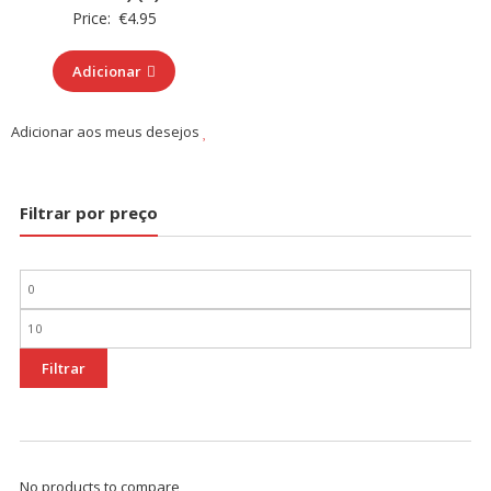
Price:
€
4.95
Adicionar
Adicionar aos meus desejos
Filtrar por preço
Preço
mínimo
Preço
máximo
Filtrar
No products to compare