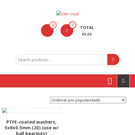
Skip
to
content
Site
0
0
TOTAL
rc4all
€0.00
Traxxas,
Absima,
Search
Carson
for:
entre
outras
marcas
Produtos
PTFE-coated washers,
5x8x0.5mm (20) (use w/
ball bearings)