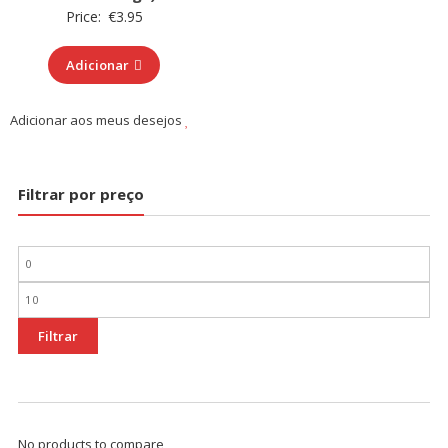
Price:
€
3.95
Adicionar
Adicionar aos meus desejos
Filtrar por preço
Preço
mínimo
Preço
máximo
Filtrar
No products to compare