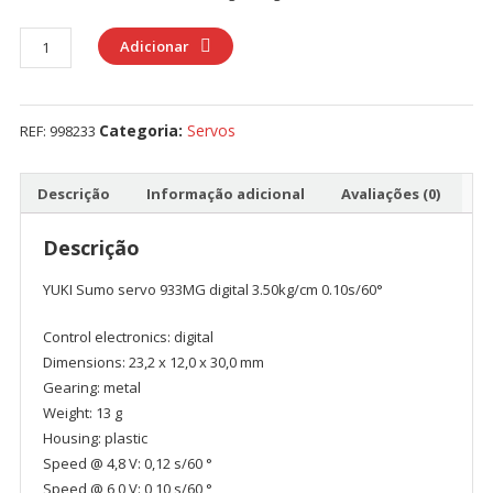
Quantidade
Adicionar
de
YUKI
Sumo
Categoria:
Servos
REF:
998233
servo
933MG
digital
Descrição
Informação adicional
Avaliações (0)
3.50kg/cm
0.10s/60°
Descrição
YUKI Sumo servo 933MG digital 3.50kg/cm 0.10s/60°
Control electronics: digital
Dimensions: 23,2 x 12,0 x 30,0 mm
Gearing: metal
Weight: 13 g
Housing: plastic
Speed @ 4,8 V: 0,12 s/60 °
Speed @ 6,0 V: 0,10 s/60 °