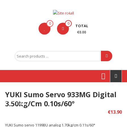
Skip
to
content
Site
0
0
TOTAL
rc4all
€0.00
Traxxas,
Absima,
Search
Carson
for:
entre
outras
marcas
YUKI Sumo Servo 933MG Digital
Produtos
3.50kg/cm 0.10s/60°
€
13.90
YUKI Sumo servo 1199BU analog 1.70kg/cm 0.11s/60°