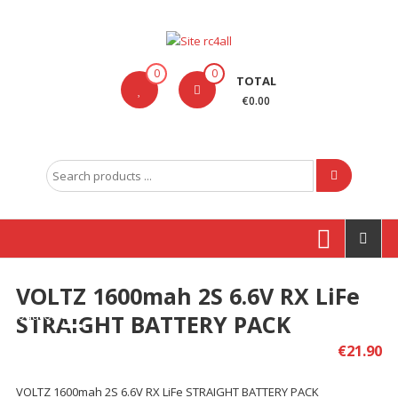
Skip
to
content
Site
0
0
TOTAL
rc4all
€0.00
Traxxas,
Absima,
Search
Carson
for:
entre
outras
marcas
VOLTZ 1600mah 2S 6.6V RX LiFe
Produtos
STRAIGHT BATTERY PACK
€
21.90
VOLTZ 1600mah 2S 6.6V RX LiFe STRAIGHT BATTERY PACK