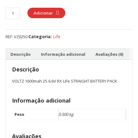
Quantidade
Adicionar
de
VOLTZ
1600mah
Categoria:
Life
REF:
VZ0250
2S
6.6V
RX
Descrição
Informação adicional
Avaliações (0)
LiFe
STRAIGHT
Descrição
BATTERY
VOLTZ 1600mah 2S 6.6V RX LiFe STRAIGHT BATTERY PACK
PACK
Informação adicional
Peso
0.500 kg
Avaliações