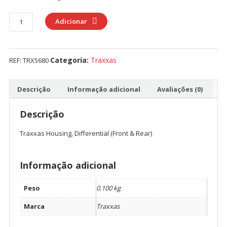
Quantidade
Adicionar
de
Traxxas
Housing,
Categoria:
Traxxas
REF:
TRX5680
Differential
(Front
&
Descrição
Informação adicional
Avaliações (0)
Rear)
Descrição
Traxxas Housing, Differential (Front & Rear)
Informação adicional
Peso
0.100 kg
Marca
Traxxas