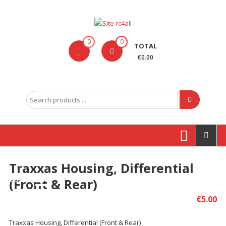
Skip
to
content
Site
0
0
TOTAL
rc4all
€0.00
Traxxas,
Absima,
Search
Carson
for:
entre
outras
marcas
Traxxas Housing, Differential
Produtos
(Front & Rear)
€
5.00
Traxxas Housing, Differential (Front & Rear)