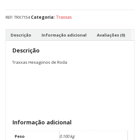
Traxxas
Hexagonos
Categoria:
Traxxas
REF:
TRX7154
de
Roda
Descrição
Informação adicional
Avaliações (0)
Descrição
Traxxas Hexagonos de Roda
Informação adicional
Peso
0.100 kg