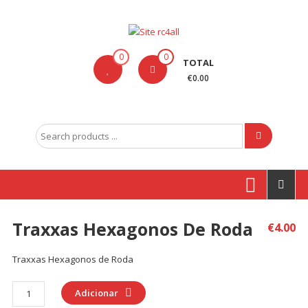
Skip
to
content
Site
0
0
TOTAL
rc4all
€0.00
Traxxas,
Absima,
Search
Carson
for:
entre
outras
marcas
Traxxas Hexagonos De Roda
€
4.00
Produtos
Traxxas Hexagonos de Roda
Quantidade
Adicionar
de