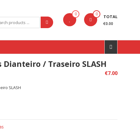
0
0
TOTAL
rch
€0.00
 Dianteiro / Traseiro SLASH
€
7.00
seiro SLASH
as