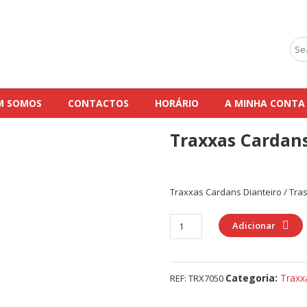
Sea
for:
M SOMOS
CONTACTOS
HORÁRIO
A MINHA CONTA
Traxxas Cardans
Traxxas Cardans Dianteiro / Tra
Quantidade
Adicionar
de
Traxxas
Cardans
Categoria:
Traxx
REF:
TRX7050
Dianteiro
/