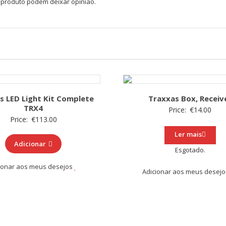
 produto podem deixar opinião.
s LED Light Kit Complete
Traxxas Box, Receiv
TRX4
Price:
€
14.00
Price:
€
113.00
Ler mais
Adicionar
Esgotado.
ionar aos meus desejos
Adicionar aos meus desej