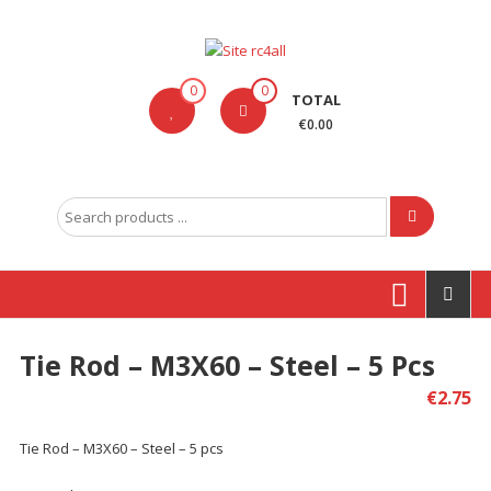
Skip
to
content
Site
0
0
TOTAL
rc4all
€0.00
Traxxas,
Absima,
Search
Carson
for:
entre
outras
marcas
Tie Rod – M3X60 – Steel – 5 Pcs
Produtos
€
2.75
Tie Rod – M3X60 – Steel – 5 pcs