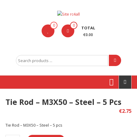
Skip
to
content
Site
0
0
TOTAL
rc4all
€0.00
Traxxas,
Absima,
Search
Carson
for:
entre
outras
marcas
Tie Rod – M3X50 – Steel – 5 Pcs
Produtos
€
2.75
Tie Rod – M3X50 – Steel – 5 pcs