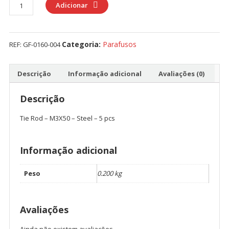
Quantidade
Adicionar
de
Tie
Rod
Categoria:
Parafusos
REF:
GF-0160-004
-
M3X50
-
Descrição
Informação adicional
Avaliações (0)
Steel
-
Descrição
5
Tie Rod – M3X50 – Steel – 5 pcs
pcs
Informação adicional
Peso
0.200 kg
Avaliações