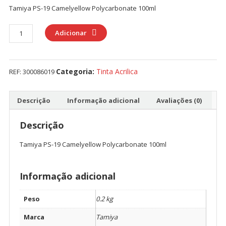
Tamiya PS-19 Camelyellow Polycarbonate 100ml
Quantidade
Adicionar
de
Tamiya
PS-
Categoria:
Tinta Acrilica
REF:
300086019
19
Camelyellow
Polycarbonate
Descrição
Informação adicional
Avaliações (0)
100ml
Descrição
Tamiya PS-19 Camelyellow Polycarbonate 100ml
Informação adicional
Peso
0.2 kg
Marca
Tamiya