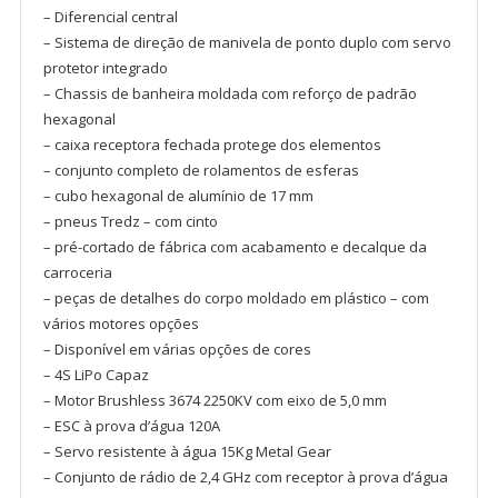
– Diferencial central
– Sistema de direção de manivela de ponto duplo com servo
protetor integrado
– Chassis de banheira moldada com reforço de padrão
hexagonal
– caixa receptora fechada protege dos elementos
– conjunto completo de rolamentos de esferas
– cubo hexagonal de alumínio de 17 mm
– pneus Tredz – com cinto
– pré-cortado de fábrica com acabamento e decalque da
carroceria
– peças de detalhes do corpo moldado em plástico – com
vários motores opções
– Disponível em várias opções de cores
– 4S LiPo Capaz
– Motor Brushless 3674 2250KV com eixo de 5,0 mm
– ESC à prova d’água 120A
– Servo resistente à água 15Kg Metal Gear
– Conjunto de rádio de 2,4 GHz com receptor à prova d’água