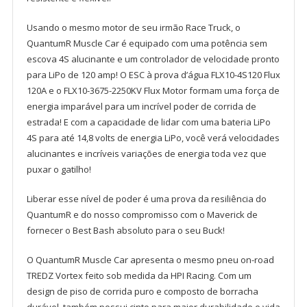
Usando o mesmo motor de seu irmão Race Truck, o
QuantumR Muscle Car é equipado com uma potência sem
escova 4S alucinante e um controlador de velocidade pronto
para LiPo de 120 amp! O ESC à prova d’água FLX10-4S120 Flux
120A e o FLX10-3675-2250KV Flux Motor formam uma força de
energia imparável para um incrível poder de corrida de
estrada! E com a capacidade de lidar com uma bateria LiPo
4S para até 14,8 volts de energia LiPo, você verá velocidades
alucinantes e incríveis variações de energia toda vez que
puxar o gatilho!
Liberar esse nível de poder é uma prova da resiliência do
QuantumR e do nosso compromisso com o Maverick de
fornecer o Best Bash absoluto para o seu Buck!
O QuantumR Muscle Car apresenta o mesmo pneu on-road
TREDZ Vortex feito sob medida da HPI Racing. Com um
design de piso de corrida puro e composto de borracha