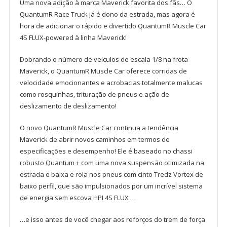
Uma nova adição à marca Maverick favorita dos fãs… O
QuantumR Race Truck já é dono da estrada, mas agora é
hora de adicionar o rápido e divertido QuantumR Muscle Car
4S FLUX-powered à linha Maverick!
Dobrando o número de veículos de escala 1/8 na frota
Maverick, o QuantumR Muscle Car oferece corridas de
velocidade emocionantes e acrobacias totalmente malucas
como rosquinhas, trituração de pneus e ação de
deslizamento de deslizamento!
O novo QuantumR Muscle Car continua a tendência
Maverick de abrir novos caminhos em termos de
especificações e desempenho! Ele é baseado no chassi
robusto Quantum + com uma nova suspensão otimizada na
estrada e baixa e rola nos pneus com cinto Tredz Vortex de
baixo perfil, que são impulsionados por um incrível sistema
de energia sem escova HPI 4S FLUX …
…e isso antes de você chegar aos reforços do trem de força