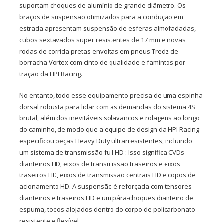
suportam choques de alumínio de grande diâmetro. Os
braços de suspensão otimizados para a condução em
estrada apresentam suspensão de esferas almofadadas,
cubos sextavados super resistentes de 17 mm e novas
rodas de corrida pretas envoltas em pneus Tredz de
borracha Vortex com cinto de qualidade e famintos por
tração da HPI Racing.
No entanto, todo esse equipamento precisa de uma espinha
dorsal robusta para lidar com as demandas do sistema 4S
brutal, além dos inevitáveis ​​solavancos e rolagens ao longo
do caminho, de modo que a equipe de design da HPI Racing
especificou peças Heavy Duty ultrarresistentes, incluindo
um sistema de transmissão full HD : Isso significa CVDs
dianteiros HD, eixos de transmissão traseiros e eixos
traseiros HD, eixos de transmissão centrais HD e copos de
acionamento HD. A suspensão é reforçada com tensores
dianteiros e traseiros HD e um pára-choques dianteiro de
espuma, todos alojados dentro do corpo de policarbonato
resistente e flexível.