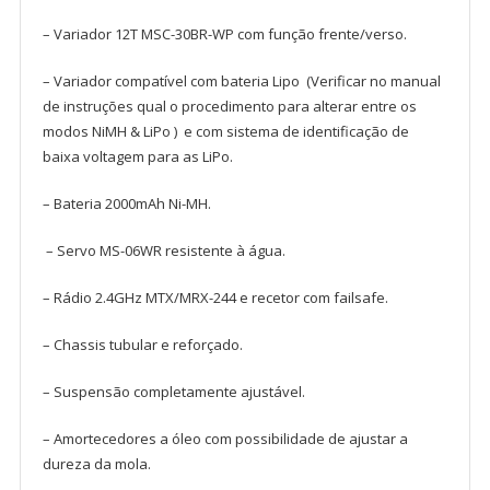
– Variador 12T MSC-30BR-WP com função frente/verso.
– Variador compatível com bateria Lipo (Verificar no manual
de instruções qual o procedimento para alterar entre os
modos NiMH & LiPo ) e com sistema de identificação de
baixa voltagem para as LiPo.
– Bateria 2000mAh Ni-MH.
– Servo
MS-06WR resistente à água.
– Rádio 2.4GHz MTX/MRX-244 e recetor com failsafe.
– Chassis tubular e reforçado.
– Suspensão completamente ajustável.
– Amortecedores a óleo com possibilidade de ajustar a
dureza da mola.