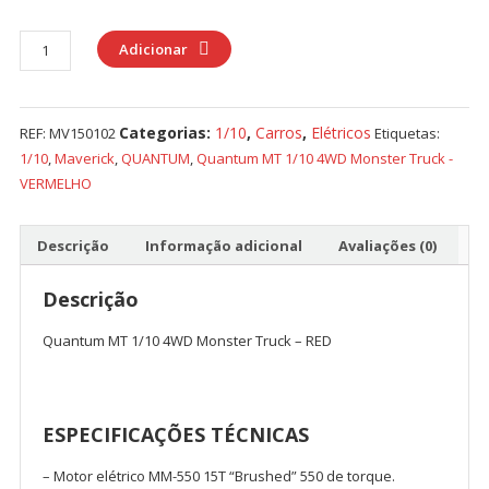
Quantidade
Adicionar
de
Quantum
MT
Categorias:
1/10
,
Carros
,
Elétricos
REF:
MV150102
Etiquetas:
1/10
1/10
,
Maverick
,
QUANTUM
,
Quantum MT 1/10 4WD Monster Truck -
4WD
VERMELHO
Monster
Truck
-
Descrição
Informação adicional
Avaliações (0)
RED
Descrição
Quantum MT 1/10 4WD Monster Truck – RED
ESPECIFICAÇÕES TÉCNICAS
– Motor elétrico MM-550 15T “Brushed” 550 de torque.