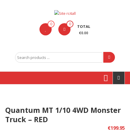
Skip
to
content
Site
0
0
TOTAL
rc4all
€0.00
Traxxas,
Absima,
Search
Carson
for:
entre
outras
marcas
Produtos
Quantum MT 1/10 4WD Monster
Truck – RED
€
199.95