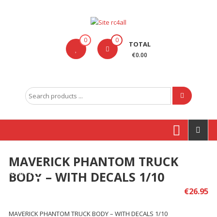
Skip
to
content
Site
0
0
TOTAL
rc4all
€0.00
Traxxas,
Absima,
Search
Carson
for:
entre
outras
marcas
MAVERICK PHANTOM TRUCK
Produtos
BODY – WITH DECALS 1/10
€
26.95
MAVERICK PHANTOM TRUCK BODY – WITH DECALS 1/10