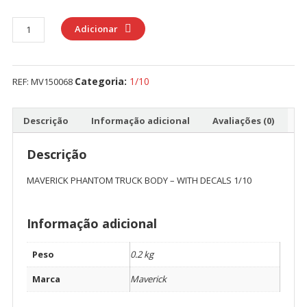
Quantidade
Adicionar
de
MAVERICK
PHANTOM
Categoria:
1/10
REF:
MV150068
TRUCK
BODY
-
Descrição
Informação adicional
Avaliações (0)
WITH
DECALS
Descrição
1/10
MAVERICK PHANTOM TRUCK BODY – WITH DECALS 1/10
Informação adicional
Peso
0.2 kg
Marca
Maverick