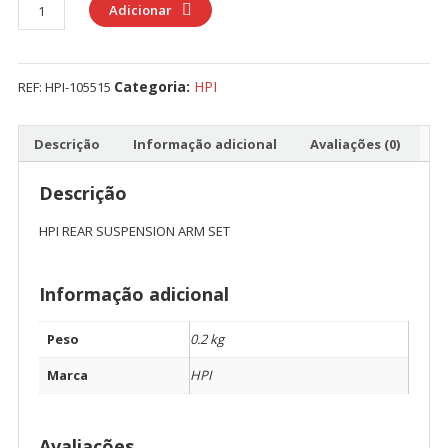
Quantidade
Adicionar
de
HPI
REAR
Categoria:
HPI
REF:
HPI-105515
SUSPENSION
ARM
SET
Descrição
Informação adicional
Avaliações (0)
Descrição
HPI REAR SUSPENSION ARM SET
Informação adicional
Peso
0.2 kg
Marca
HPI
Avaliações