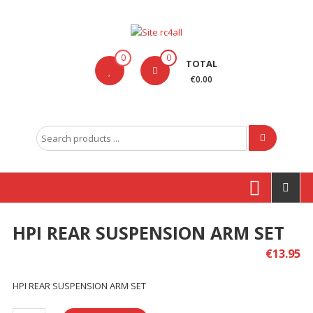
Skip
to
content
Site
0
0
TOTAL
rc4all
€0.00
Traxxas,
Absima,
Search
Carson
for:
entre
outras
marcas
HPI REAR SUSPENSION ARM SET
Produtos
€
13.95
HPI REAR SUSPENSION ARM SET