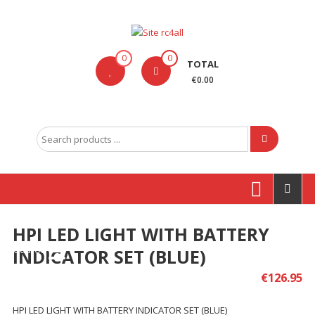
Skip
to
content
Site
0
0
TOTAL
rc4all
€0.00
Traxxas,
Absima,
Search
Carson
for:
entre
outras
marcas
HPI LED LIGHT WITH BATTERY
Produtos
INDICATOR SET (BLUE)
€
126.95
HPI LED LIGHT WITH BATTERY INDICATOR SET (BLUE)