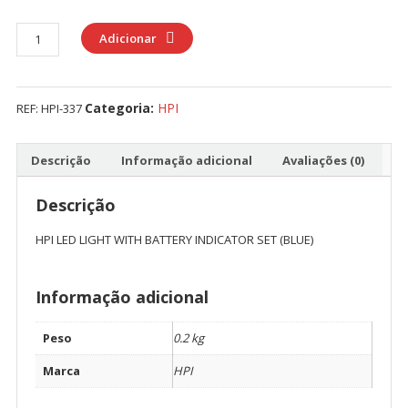
Quantidade
Adicionar
de
HPI
LED
Categoria:
HPI
REF:
HPI-337
LIGHT
WITH
BATTERY
Descrição
Informação adicional
Avaliações (0)
INDICATOR
SET
Descrição
(BLUE)
HPI LED LIGHT WITH BATTERY INDICATOR SET (BLUE)
Informação adicional
Peso
0.2 kg
Marca
HPI