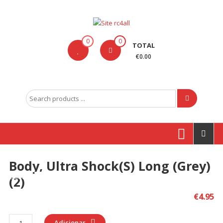
Skip
to
content
Site
0
0
TOTAL
rc4all
€0.00
Traxxas,
Absima,
Search
Carson
for:
entre
outras
marcas
Body, Ultra Shock(s) Long (grey)
Produtos
(2)
€
4.95
Quantidade
Adicionar