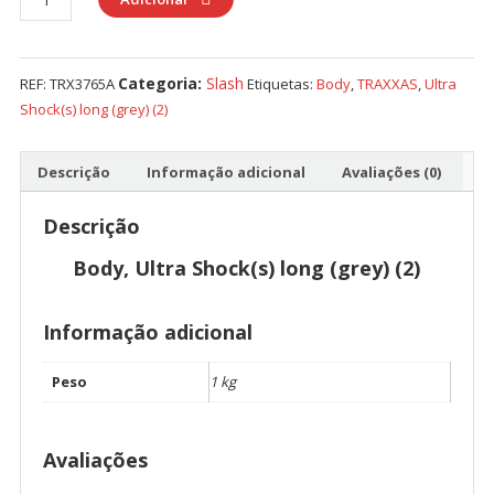
de
Body,
Ultra
Categoria:
Slash
REF:
TRX3765A
Etiquetas:
Body
,
TRAXXAS
,
Ultra
Shock(s)
Shock(s) long (grey) (2)
long
(grey)
(2)
Descrição
Informação adicional
Avaliações (0)
Descrição
Body, Ultra Shock(s) long (grey) (2)
Informação adicional
Peso
1 kg
Avaliações