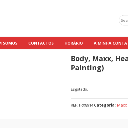
Sear
for:
M SOMOS
CONTACTOS
HORÁRIO
A MINHA CONTA
Body, Maxx, Hea
Painting)
Esgotado.
Categoria:
Maxx
REF:
TRX8914