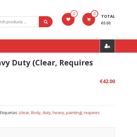
0
0
TOTAL
ch
€0.00
vy Duty (clear, Requires
€
42.00
Etiquetas:
(clear
,
Body
,
duty
,
heavy
,
painting)
,
requires