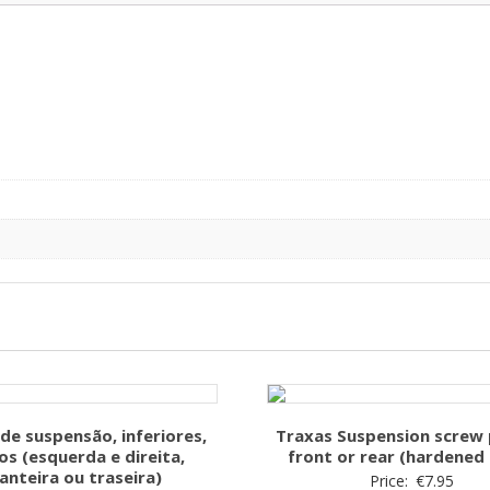
de suspensão, inferiores,
Traxas Suspension screw p
os (esquerda e direita,
front or rear (hardened 
anteira ou traseira)
Price:
€
7.95