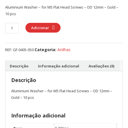
Aluminium Washer – for M5 Flat Head Screws – OD 12mm – Gold –
10 pcs
Quantidade
Adicionar
de
Aluminium
Washer
Categoria:
Anilhas
REF:
GF-0405-050
-
for
M5
Descrição
Informação adicional
Avaliações (0)
Flat
Head
Descrição
Screws
Aluminium Washer – for M5 Flat Head Screws – OD 12mm –
-
Gold – 10 pcs
OD
12mm
-
Informação adicional
Gold
-