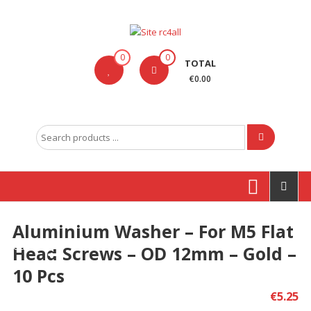
Skip
to
content
Site
0
0
TOTAL
rc4all
€0.00
Traxxas,
Absima,
Search
Carson
for:
entre
outras
marcas
Aluminium Washer – For M5 Flat
Produtos
Head Screws – OD 12mm – Gold –
10 Pcs
€
5.25