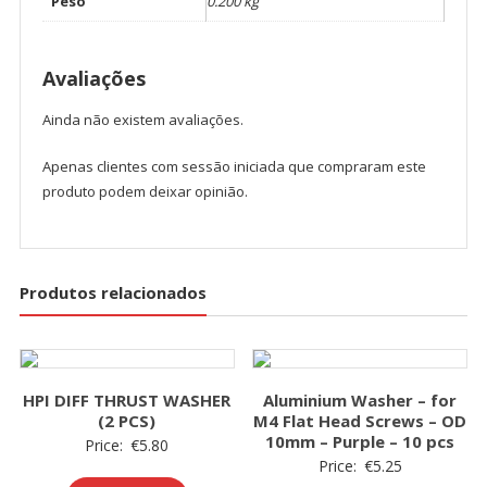
Peso
0.200 kg
10
pcs
Avaliações
Ainda não existem avaliações.
Apenas clientes com sessão iniciada que compraram este
produto podem deixar opinião.
Produtos relacionados
HPI DIFF THRUST WASHER
Aluminium Washer – for
(2 PCS)
M4 Flat Head Screws – OD
10mm – Purple – 10 pcs
Price:
€
5.80
Price:
€
5.25