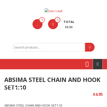
Skip
to
content
Site
0
0
TOTAL
rc4all
€0.00
Traxxas,
Absima,
Search
Carson
for:
entre
outras
marcas
ABSIMA STEEL CHAIN AND HOOK
Produtos
SET1:10
€
4.95
ABSIMA STEEL CHAIN AND HOOK SET1:10