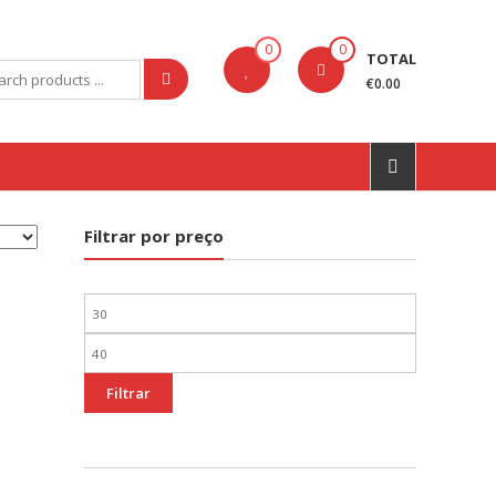
0
0
TOTAL
rch
€0.00
Filtrar por preço
Preço
mínimo
Preço
máximo
Filtrar