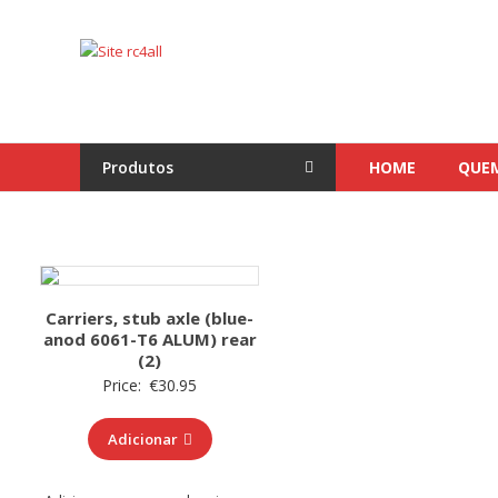
Skip
to
Site
content
rc4all
Traxxas,
Absima,
Produtos
HOME
QUE
Carson
entre
outras
marcas
Carriers, stub axle (blue-
anod 6061-T6 ALUM) rear
(2)
Price:
€
30.95
Adicionar