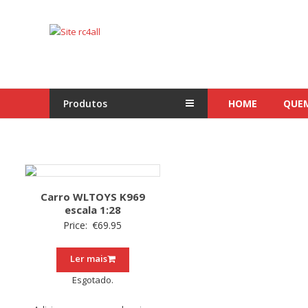
Skip
to
Site
content
rc4all
Traxxas,
Absima,
Produtos
HOME
QUE
Carson
entre
outras
marcas
Carro WLTOYS K969
escala 1:28
Price:
€
69.95
Ler mais
Esgotado.