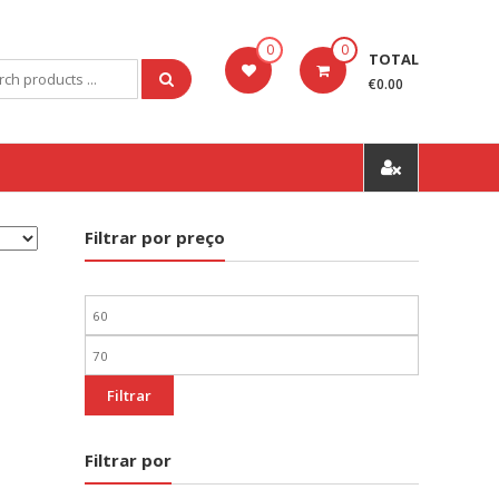
0
0
TOTAL
ch
€0.00
Filtrar por preço
Preço
mínimo
Preço
máximo
Filtrar
Filtrar por