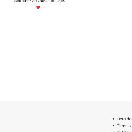
Adicionar aos meus desejos
Livro d
Termos 