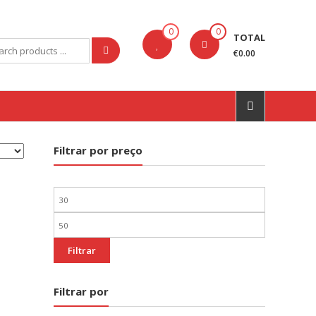
0
0
TOTAL
rch
€0.00
Filtrar por preço
Preço
mínimo
Preço
máximo
Filtrar
Filtrar por