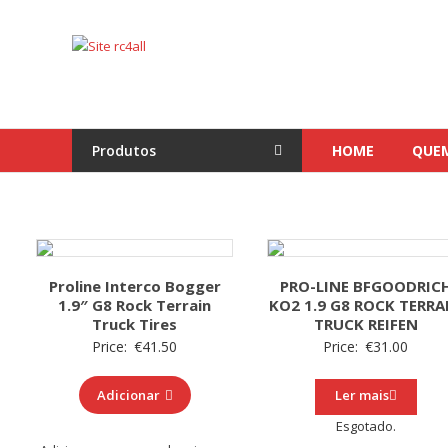
Skip
to
Site
content
rc4all
Traxxas,
Absima,
Produtos
HOME
QUE
Carson
entre
outras
marcas
Proline Interco Bogger
PRO-LINE BFGOODRIC
1.9″ G8 Rock Terrain
KO2 1.9 G8 ROCK TERRA
Truck Tires
TRUCK REIFEN
Price:
€
41.50
Price:
€
31.00
Adicionar
Ler mais
Esgotado.