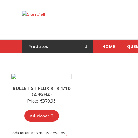
Skip
to
Site
content
rc4all
Traxxas,
Absima,
Produtos
HOME
QUE
Carson
entre
outras
marcas
BULLET ST FLUX RTR 1/10
(2.4GHZ)
Price:
€
379.95
Adicionar
Adicionar aos meus desejos