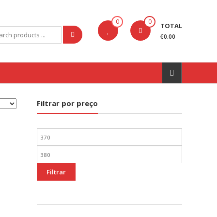
0
0
TOTAL
rch
€0.00
Filtrar por preço
Preço
mínimo
Preço
máximo
Filtrar