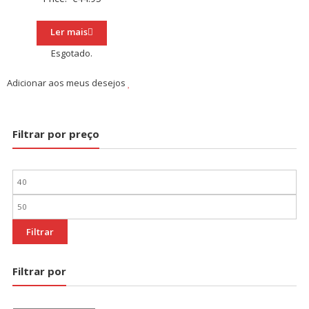
Ler mais
Esgotado.
Adicionar aos meus desejos
Filtrar por preço
Preço
mínimo
Preço
máximo
Filtrar
Filtrar por